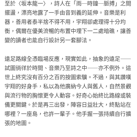
至於〈坂本龍一〉，詩人在「雨─時鐘─脈搏」之間
擺盪，漂亮地露了一手由音到義的延伸。音樂是利
器，善用者泰半捨不得不用，宇翔卻處理得十分均
衡，偶爾在優美流暢的布置中埋下一二處暗礁，讓善
變的讀者也能自行設計另一套腳法。
遠足路線全憑臨場反應，現實如此，抽象的遠足——
試圖徜徉於時間、音樂乃至詩之中——亦不例外。這
世上終究沒有百分之百的按圖索驥。不過，與其讚嘆
宇翔的好身手，私以為他廣納今人與舊人，自然景觀
與流行物的胸懷更令人動容。好奇心始終比路線或裝
備更關鍵。於是再三出發，陣容日益壯大，終點站在
哪裡？一座島，也許一輩子。他手握一張持續自行擴
張的地圖。