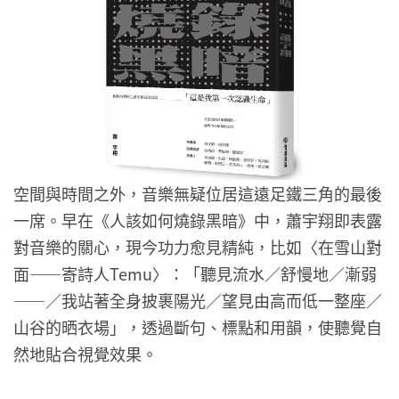
空間與時間之外，音樂無疑位居這遠足鐵三角的最後
一席。早在《人該如何燒錄黑暗》中，蕭宇翔即表露
對音樂的關心，現今功力愈見精純，比如〈在雪山對
面——寄詩人Temu〉：「聽見流水／舒慢地／漸弱
——／我站著全身披裹陽光／望見由高而低一整座／
山谷的晒衣場」，透過斷句、標點和用韻，使聽覺自
然地貼合視覺效果。