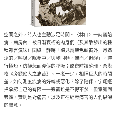
空間之外，詩人也主動涉足時間。〈林口〉一詩寫陪
病，病房內，被日漸衰朽的肉身們（及其散發出的種
種難言氣味）圍繞，靜時「聽見霧藍色舷窗外／月遠
遠的／呼吸／眠夢中／與我同頻，偶而／俱醒」，詩
行極短，仿擬急而淺促的呼吸；熬夜時讀蘇珊．桑塔
格《旁觀他人之痛苦》。一老一少，相隔巨大的時間
差，如何測度疾病的好轉或惡化？除了陪伴，宇翔選
擇承認自己的有限——旁觀雖是不得不然，但意識到
旁觀，實則是對痛苦，以及正在經歷痛苦的人們最深
的敬意。