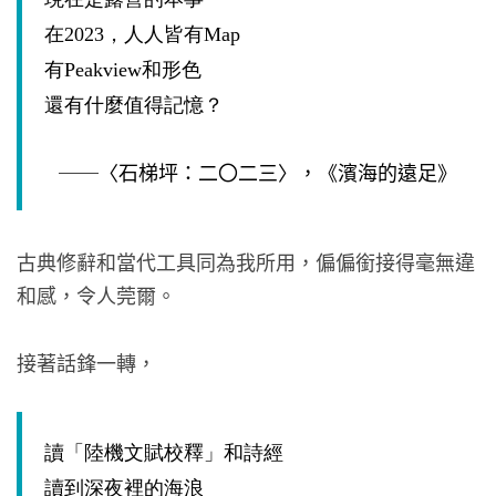
在
2023
，人人皆有
Map
有
Peakview
和形色
還有什麼值得記憶？
──〈石梯坪：二〇二三〉，《濱海的遠足》
古典修辭和當代工具同為我所用，偏偏銜接得毫無違
和感，令人莞爾。
接著話鋒一轉，
讀
「
陸機文賦校釋」和詩經
讀到深夜裡的海浪