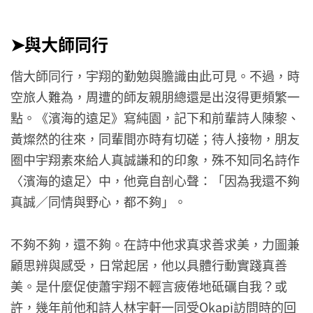
➤與大師同行
偕大師同行，宇翔的勤勉與膽識由此可見。不過，時
空旅人難為，周遭的師友親朋總還是出沒得更頻繁一
點。《濱海的遠足》寫純園，記下和前輩詩人陳黎、
黃燦然的往來，同輩間亦時有切磋；待人接物，朋友
圈中宇翔素來給人真誠謙和的印象，殊不知同名詩作
〈濱海的遠足〉中，他竟自剖心聲：「因為我還不夠
真誠／同情與野心，都不夠」。
不夠不夠，還不夠。在詩中他求真求善求美，力圖兼
顧思辨與感受，日常起居，他以具體行動實踐真善
美。是什麼促使蕭宇翔不輕言疲倦地砥礪自我？或
許，幾年前他和詩人林宇軒一同受Okapi訪問時的回