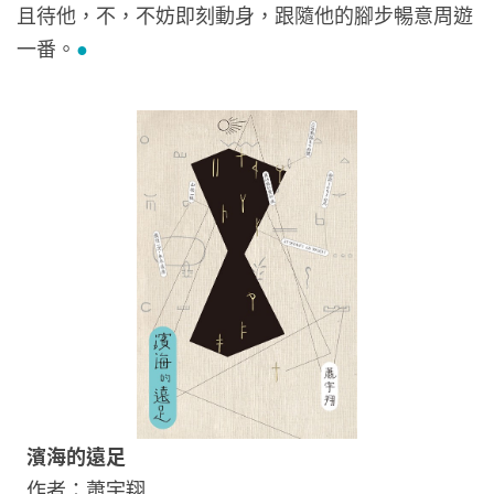
且待他，不，不妨即刻動身，跟隨他的腳步暢意周遊
一番。
●
濱海的遠足
作者：蕭宇翔