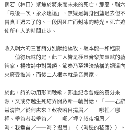
倘若〈林口〉聚焦於將來而未來的死亡，那麼，輯六
「最後一次，永永遠遠」，無疑是轉身回望過去但不
曾真正過去了的、一段因死亡而封凍的時光。死亡迫
使所有人的時間止步。
收入輯六的三首詩分別獻給楊牧、坂本龍一和嵇康
——值得玩味的是，此三人皆是極具音樂美稟賦的藝
術家，楊牧詩中對聲韻、節奏乃至語法結構的調遣向
來廣受推崇，而後二人根本就是音樂家。
於此，詩的功用形同輓歌，鄭重紀念曾經的養分來
源，又或穿越生死結界開啟新一輪對話，「——君辭
甚清辯／從何處來？叔夜瞬目揚眉／——哪裡／哪
裡。垂首者我垂首／——哪／裡？叔夜揚眉／——
海。我垂首／——海？揚眉」（〈海邊的嵇康〉）。