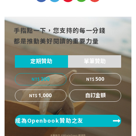
分享
分享
分享
到Fa
到T
到微
手指點一下，您支持的每一分錢
cebo
witt
博
都是推動美好閱讀的重要力量
ok
er
定期贊助
單筆贊助
300
500
1,000
成為Openbook贊助之友