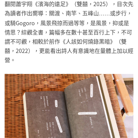
翻閱蕭宇翔《濱海的遠足》（雙囍，2025），目次先
為讀者作出嚮導：關渡、南竿、五峰山
或步行，
……
或騎Gogoro，風景飛掠而過等等，是風景，抑或是
情思？綜觀全書，篇幅多在數十甚至百行上下，不可
謂不可觀，相較於前作《人該如何燒錄黑暗》（雙
囍，2022），更能看出詩人有意識地在量體上加以經
營。