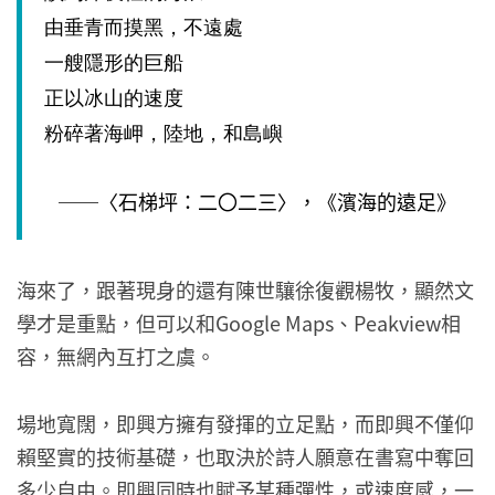
由垂青而摸黑，不遠處
一艘隱形的巨船
正以冰山的速度
粉碎著海岬，陸地，和島嶼
──〈石梯坪：二〇二三〉，《濱海的遠足》
海來了，跟著現身的還有陳世驤徐復觀楊牧，顯然文
學才是重點，但可以和Google Maps、Peakview相
容，無網內互打之虞。
場地寬闊，即興方擁有發揮的立足點，而即興不僅仰
賴堅實的技術基礎，也取決於詩人願意在書寫中奪回
多少自由。即興同時也賦予某種彈性，或速度感，一