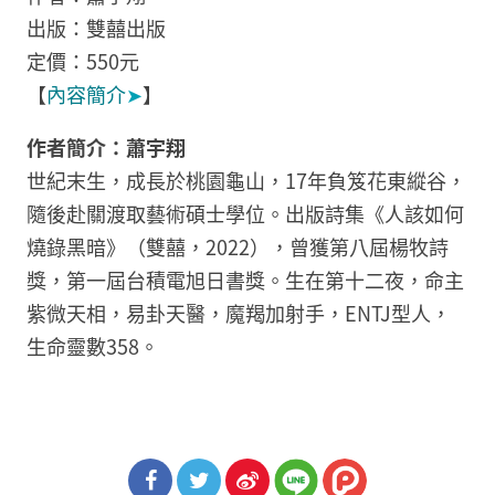
出版：雙囍出版
定價：550元
【
內容簡介
➤
】
作者簡介：蕭宇翔
世紀末生，成長於桃園龜山，17年負笈花東縱谷，
隨後赴關渡取藝術碩士學位。出版詩集《人該如何
燒錄黑暗》（雙囍，2022），曾獲第八屆楊牧詩
獎，第一屆台積電旭日書獎。生在第十二夜，命主
紫微天相，易卦天醫，魔羯加射手，ENTJ型人，
生命靈數358。