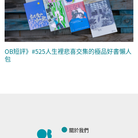
OB短評》#525人生裡悲喜交集的極品好書懶人
包
關於我們