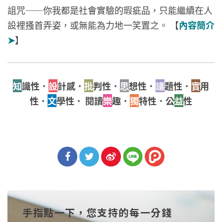
詛咒——你我都是社會實驗的瑕疵品，只能繼續在人
設裡搔首弄姿，或無能為力地一笑置之。 【
內容簡介
➤
】
知
識性．
設
計感．
批
判性．
思
想性．
議
題性．
實
用
性．
文
學性． 閱讀
樂
趣．
獨
特性．公
益
性
分享
分享
分享
到Fa
到T
到微
手指點一下，您支持的每一分錢
cebo
witt
博