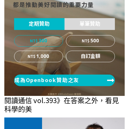
都是推動美好閱讀的重要力量
ok
er
定期贊助
單筆贊助
300
500
1,000
成為Openbook贊助之友
閱讀通信 vol.393》在答案之外，看見
科學的美