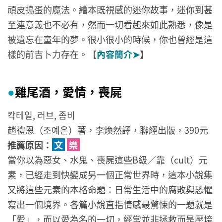
頑皮搗蛋的魔法。繪本既視感的迷你故事，迷你到甚
至連意義也不必有，然而一切看起來如此熟悉，像是
被遺忘在童年的夢。很小很小的時候，你也曾經是這
樣的前吉卜力存在。【
內容簡介➤
】
雞尾酒，愛情，喪屍
●
칵테일, 러브, 좀비
趙禮恩（조예은）著，李煥然譯，聯經出版，390元
推薦原因：
文
樂
當你以為惡女、水鬼、喪屍這些B級／靠（cult）元
素，已經走到快變成另一個正常世界時，這本小說集
又將這些元素的本格命題：日常生活中的腐敗與恐懼
寫出一個境界。各篇小說直指情感最驚悚的一題就是
「愛」，而以愛為名的一切，經常並非拯救而是壓垮