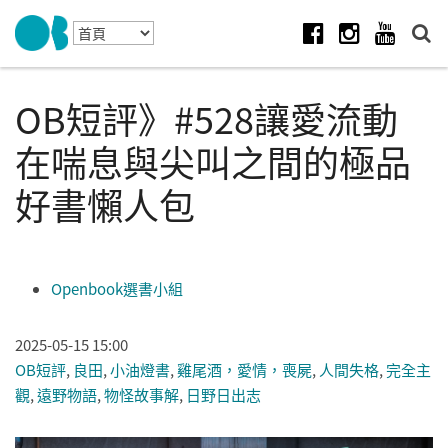
Skip to navigation
移至主內容
Facebook
Instagram
Youtube
OB短評》#528讓愛流動
在喘息與尖叫之間的極品
好書懶人包
Openbook選書小組
2025-05-15 15:00
OB短評
,
良田
,
小油燈書
,
雞尾酒，愛情，喪屍
,
人間失格
,
完全主
觀
,
遠野物語
,
物怪故事解
,
日野日出志