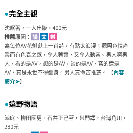
完全主觀
●
沈眠著，一人出版，400元
推薦原因：
議
文
樂
為每位AV花魁獻上一首詩，有點太浪漫；觀照色情產
業而有色哀之感，令人莞爾，又令人動容。男人啊男
人，看的是AV，想的是AV，談的是AV，寫的還是
AV，真是永世不得翻身。男人真命苦推薦。 【
內容
簡介➤
】
遠野物語
●
鯨庭、柳田國男、石井正己著，葉門譯，台灣角川，
280元