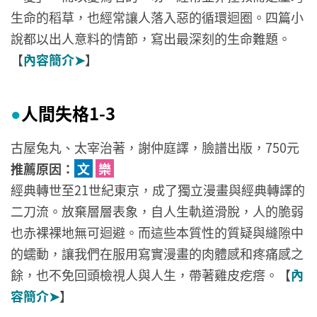
生命的稻草，也經常讓人落入惡的循環迴圈。四篇小
說都以出人意料的情節，寫出最深刻的生命難題。
【
內容簡介➤
】
人間失格1-3
●
古屋兔丸、太宰治著，謝仲庭譯，臉譜出版，750元
推薦原因：
文
樂
經典轉世至21世紀東京，成了獨立漫畫與經典轉譯的
二刀流。放棄層層表象，自人生軌道滑脫，人的脆弱
也赤裸裸地無可迴避。而這些本質性的質疑與縫隙中
的蠕動，讓我們在服用寫實漫畫的肉體感和疼痛感之
餘，也不免回頭檢視人與人生，帶著雞皮疙瘩。【
內
容簡介➤
】