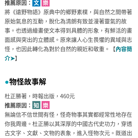
推薦原因：
文
樂
將《遠野物語》原典中的鄉野素樸，與自然之間帶著
原始氣息的互動，脫化為清朗有致並漫著靈氣的故
事。也透過繪畫使文本得到具體的形象，有鮮活的畫
面感與突出的立體感。原來讓人心生畏懼的異域與志
怪，也因此轉化為對於自然的親近和敬重。【
內容簡
介➤
】
物怪故事解
●
杜正勝著，時報出版，460元
推薦原因：
知
樂
無論信不信世間有怪，怪奇物事其實都經常性地存在
你我周邊。杜正勝以其深厚的中國古代史功力，穿透
古文字、文獻、文物的表象，進入怪物次元。既道出