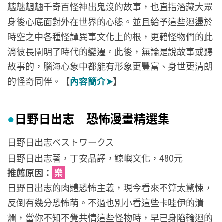
魑魅魍魎千奇百怪神出鬼沒的故事，也直指潛藏大眾
身後心底面對外在世界的心態。並且給予這些迴盪於
時空之中各種怪譚異事文化上的根，更藉怪物們的此
消彼長闡明了時代的變遷。此後，無論是說故事或聽
故事的，腦海心象中都能有形象更豐富、身世更清朗
的怪奇同伴。【
內容簡介➤
】
日野日出志 恐怖漫畫精選集
●
日野日出志ベストワークス
日野日出志著，丁安品譯，鯨嶼文化，480元
推薦原因：
樂
日野日出志的肉體恐怖主義，現今看來不算太驚悚，
反倒有幾分恐怖萌。不過也別小看這些卡哇伊的潰
爛，當你不知不覺共情這些怪物時，早已身陷輪迴的