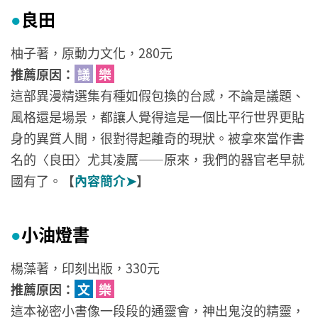
良田
●
柚子著，原動力文化，280元
推薦原因：
議
樂
這部異漫精選集有種如假包換的台感，不論是議題、
風格還是場景，都讓人覺得這是一個比平行世界更貼
身的異質人間，很對得起離奇的現狀。被拿來當作書
名的〈良田〉尤其凌厲——原來，我們的器官老早就
國有了。【
內容簡介➤
】
小油燈書
●
楊藻著，印刻出版，330元
推薦原因：
文
樂
這本祕密小書像一段段的通靈會，神出鬼沒的精靈，