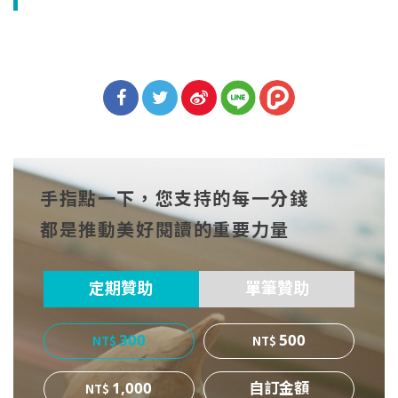
分享
分享
分享
到Fa
到T
到微
手指點一下，您支持的每一分錢
cebo
witt
博
都是推動美好閱讀的重要力量
ok
er
定期贊助
單筆贊助
300
500
1,000