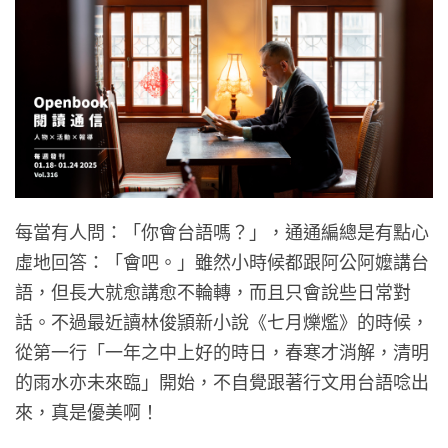
每當有人問：「你會台語嗎？」，通通編總是有點心
虛地回答：「會吧。」雖然小時候都跟阿公阿嬤講台
語，但長大就愈講愈不輪轉，而且只會說些日常對
話。不過最近讀林俊頴新小說《七月爍爁》的時候，
從第一行「一年之中上好的時日，春寒才消解，清明
的雨水亦未來臨」開始，不自覺跟著行文用台語唸出
來，真是優美啊！