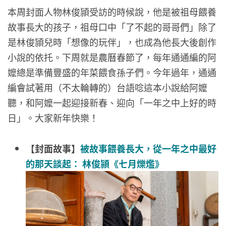
本周封面人物林俊頴受訪的時候說，他是被祖母餵養
故事長大的孩子，祖母口中「了不起的哥哥們」除了
是林俊頴兒時「想像的玩伴」，也成為他長大後創作
小說的依托。下周就是農曆春節了，每年通通編的阿
嬤總是準備豐盛的年菜餵食孫子們。今年過年，通通
編會試著用（不太輪轉的）台語唸這本小說給阿嬤
聽，和阿嬤一起迎接新春、迎向「一年之中上好的時
日」。大家新年快樂！
【封面故事】
被故事餵養長大，從一年之中最好
的那天談起： 林俊頴《七月爍爁》