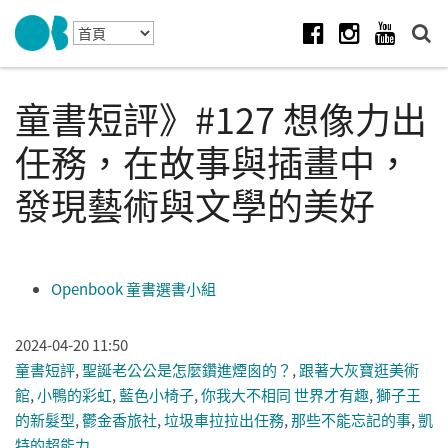
Skip to navigation
移至主內容
Facebook
Instagram
Youtube
童書短評》#127 想像力出
任務，在故事與插畫中，
發現藝術與文學的美好
Openbook 童書選書小組
2024-04-20 11:50
童書短評
,
聖誕老公公是怎麼鑽進煙囪的？
,
跟著大灰寶逛美術
館
,
小鴨的彩虹
,
藍色小椅子
,
你我大不相同 世界才有趣
,
獅子王
的新髮型
,
鬱金香旅社
,
垃圾車拉拉出任務
,
那些不能忘記的事
,
凱
特的超能力