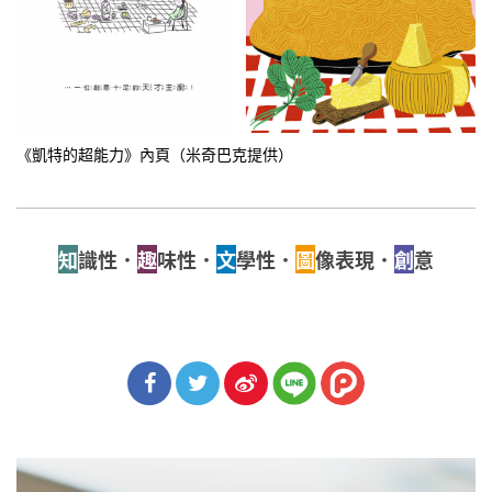
《凱特的超能力》內頁（米奇巴克提供）
知
識性．
趣
味性．
文
學性．
圖
像表現．
創
意
分享
分享
分享
到Fa
到T
到微