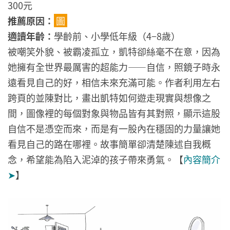
300元
推薦原因：
圖
適讀年齡：
學齡前、小學低年級（4−8歲）
被嘲笑外貌、被霸凌孤立，凱特卻絲毫不在意，因為
她擁有全世界最厲害的超能力——自信，照鏡子時永
遠看見自己的好，相信未來充滿可能。作者利用左右
跨頁的並陳對比，畫出凱特如何遊走現實與想像之
間，圖像裡的每個對象與物品皆有其對照，顯示這股
自信不是憑空而來，而是有一股內在穩固的力量讓她
看見自己的路在哪裡。故事簡單卻清楚陳述自我概
念，希望能為陷入泥淖的孩子帶來勇氣。
【
內容簡介
➤
】