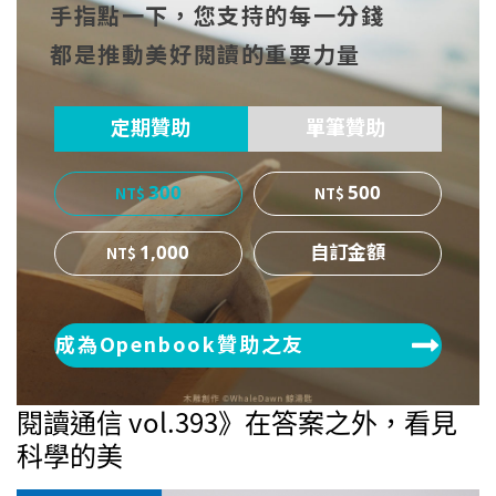
手指點一下，您支持的每一分錢
cebo
witt
博
都是推動美好閱讀的重要力量
ok
er
定期贊助
單筆贊助
300
500
1,000
成為Openbook贊助之友
閱讀通信 vol.393》在答案之外，看見
科學的美