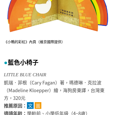
《小鴨的彩虹》內頁（維京國際提供）
藍色小椅子
●
LITTLE BLUE CHAIR
凱瑞．菲根（Cary Fagan）著，瑪德琳．克拉波
（Madeline Kloepper）繪，海狗房東譯，台灣東
方，320元
推薦原因：
文
圖
適讀年齡：
學齡前、小學低年級（4−8歲）