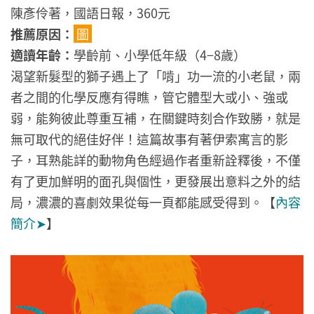
陳彥伶著，國語日報，360元
推薦原因
：
圖
適讀年齡：
學齡前、小學低年級（4−8歲）
渴望新髮型的獅子遇上了「啃」功一流的小老鼠，兩
者之間的化學反應有得瞧，管它體型大或小、強或
弱，能夠彼此尊重互補，在關鍵時刻合作致勝，就是
無可取代的絕佳好伴！這篇故事有著伊索寓言的影
子，耳熟能詳的動物角色經過作者重新詮釋後，不僅
有了更加鮮明的面孔與個性，更發展出意料之外的結
局，濃濃的喜劇效果從每一頁都能感受得到。
【
內容
簡介➤
】