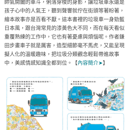
帥氣開闔的車斗，俐落穿梭的身影，讓垃圾車永遠是
孩子心中的人氣王，聽到聲響就佇在街頭等著盼著，
繪本故事亦是百看不厭。這本書裡的垃圾車一身勁藍
日本風，跟台灣常見的漆黃色大不同，而在每天看似
重覆熟練的工作中，它也有著憂慮與煩惱呢。作者鎌
田步畫車子就是厲害，造型細節毫不馬虎，又能呈現
擬人化的溫暖趣味，把垃圾分類觀念輕鬆帶進故事
中，美感情感知識全都到位。
【
內容簡介➤
】