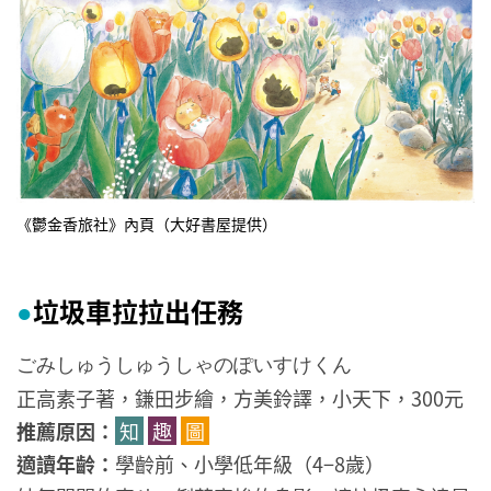
《鬱金香旅社》內頁（大好書屋提供）
垃圾車拉拉出任務
●
ごみしゅうしゅうしゃのぽいすけくん
正高素子著，鎌田步繪，方美鈴譯，小天下，300元
推薦原因：
知
趣
圖
適讀年齡：
學齡前、小學低年級（4−8歲）