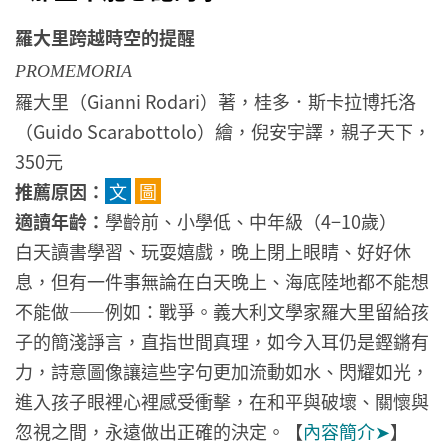
羅大里跨越時空的提醒
PROMEMORIA
羅大里（Gianni Rodari）著，桂多．斯卡拉博托洛
（Guido Scarabottolo）繪，倪安宇譯，親子天下，
350元
推薦原因：
文
圖
適讀年齡：
學齡前、小學低、中年級（4−10歲）
白天讀書學習、玩耍嬉戲，晚上閉上眼睛、好好休
息，但有一件事無論在白天晚上、海底陸地都不能想
不能做——例如：戰爭。義大利文學家羅大里留給孩
子的簡淺諍言，直指世間真理，如今入耳仍是鏗鏘有
力，詩意圖像讓這些字句更加流動如水、閃耀如光，
進入孩子眼裡心裡感受衝擊，在和平與破壞、關懷與
忽視之間，永遠做出正確的決定。【
內容簡介➤
】