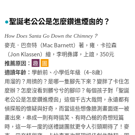
聖誕老公公是怎麼鑽進煙囪的？
●
How Does Santa Go Down the Chimney？
麥克．巴奈特（Mac Barnett）著，雍．卡拉森
（Jon Klassen）繪，李明彝譯，上誼，350元
推薦原因：
趣
圖
適讀年齡：
學齡前、小學低年級（4−8歲）
用溜的？用擠的？是哪一隻腳先下來？變胖了卡住怎
麼辦？怎麼沒看到髒兮兮的腳印？每個孩子對「聖誕
老公公是怎麼鑽進煙囪」這個千古大哉問，永遠都有
偵探般的懷疑與好奇，而當這些想像臆測畫面逐一被
畫出來，串成一則有時搞笑、有時凸槌的奇想短篇
時，這一年一度的送禮謎團就更令人引頸期待了！麥