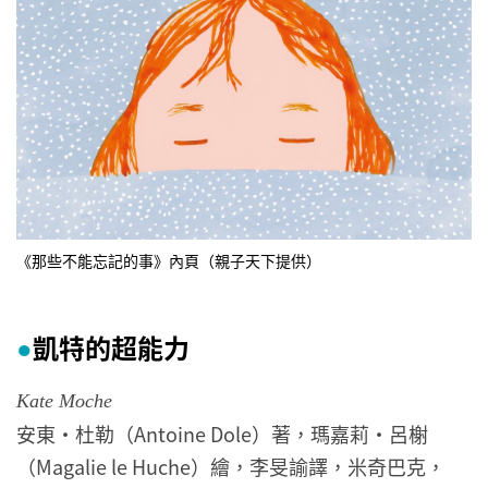
《那些不能忘記的事》內頁（親子天下提供）
凱特的超能力
●
Kate Moche
安東・杜勒（Antoine Dole）著，瑪嘉莉・呂榭
（Magalie le Huche）繪，李旻諭譯，米奇巴克，