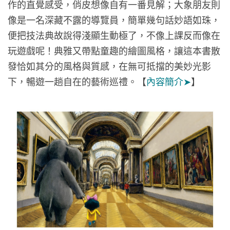
作的直覺感受，俏皮想像自有一番見解；大象朋友則
像是一名深藏不露的導覽員，簡單幾句話妙語如珠，
便把技法典故說得淺顯生動極了，不像上課反而像在
玩遊戲呢！典雅又帶點童趣的繪圖風格，讓這本書散
發恰如其分的風格與質感，在無可抵擋的美妙光影
下，暢遊一趟自在的藝術巡禮。【
內容簡介➤
】