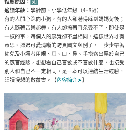
推薦原因：
知
適讀年齡：
學齡前、小學低年級（4−8歲）
有的人開心跑向小狗，有的人卻嚇得躲到媽媽背後；
有人隨著音樂起舞，有人卻摀著耳朵受不了，即使是
一樣的事，每個人的感覺卻不盡相同，這樣世界才有
意思。透過可愛清晰的跨頁圖文與例子，一步步帶著
幼兒及小讀者用眼、耳、口、鼻、手摸索出屬於自己
的感官經驗，想想看自己喜歡或不喜歡什麼，也接受
別人和自己不一定相同，是一本可以連結生活經驗，
細讀慢想的啟蒙書。
【
內容簡介➤
】