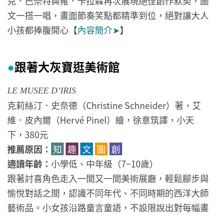
克．巴奈特與雍．卡拉森再次展現絕佳創作默契，圖
文一搭一唱，畫面節奏笑點都精準到位，絕對讓大人
小孩都捧腹開心
【
內容簡介➤
】
跟著大灰寶逛美術館
●
LE MUSEE D’IRIS
克莉絲汀．史奈德（Christine Schneider）著，艾
維．皮內爾（Hervé Pinel）繪，徐意筑譯，小天
下，380元
推薦原因：
知
趣
文
圖
創
適讀年齡：
小學低、中年級（7−10歲）
跟著討喜角色走入一間又一間美術展廳，輕鬆腳步與
愉悅對話之間，認識不同年代、不同時期的西洋大師
藝術品。小女孩沿路童言童語，不設限說出對每幅畫