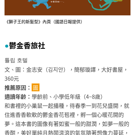
《獅子王的新髮型》內頁（國語日報提供）
鬱金香旅社
●
튤립 호텔
文、圖：金志安（김지안），簡郁璇譯，大好書屋，
360元
推薦原因：
圖
適讀年齡：
學齡前、小學低年級（4−8歲）
和書裡的小巢鼠一起播種，待春季一到花兒盛開，就
住進香香軟軟的鬱金香花苞裡，孵一個心暖花開的
夢。這本書的圖像有著如蜜一般的甜潤，如夢一般的
香酣，美好單純且熱鬧滾滾的氣氛隨著想像力蔓延，