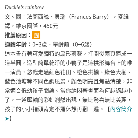
Duckie’s rainbow
文、圖：法蘭西絲．貝瑞（Frances Barry），麥維
譯，維京國際，450元
推薦原因：
圖
適讀年齡：
0−3歲、學齡前（0−6歲）
這本書有著可愛獨特的扇形剪裁，打開後兩頁連成一
道半圓，造型簡單乾淨的小鴨子是這拱形舞台上的唯
一演員，悠哉走過紅色花田、橙色拱橋、綠色大樹、
藍色池塘等不同色調風景，顏色明亮且焦點清楚，非
常適合低幼孩子閱讀。當你納悶著畫面為何越縮越小
了，一道壓軸的彩虹剎然出現，無比驚喜無比美麗，
孩子的小小指頭肯定不罷休想再翻一遍。
【
內容簡介
➤
】