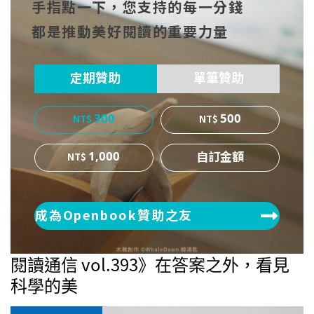
手指點一下，您支持的每一分錢
cebo
witt
博
都是推動美好閱讀的重要力量
ok
er
定期贊助
單筆贊助
300
500
1,000
成為Openbook贊助之友
閱讀通信 vol.393》在答案之外，看見
科學的美