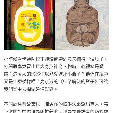
小時候看卡通阿拉丁神燈或讀到漁夫捕撈了個瓶子，
打開瓶塞竟冒出巨大身形神奇人物時，心裡總是疑
惑：這麼大的形體何以能縮進那小瓶子？他們在瓶中
又是什麼模樣呢？高京淑的《中了魔法的瓶子》可讓
我們從中去探問這個疑惑。
不同於往昔故事以一陣雲霧的障眼法來變出巨人，高
京淑的瓶中魔法是明擺著的。那是視覺語言的巧妙處