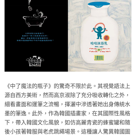
《中了魔法的瓶子》的驚奇不限於此。其視覺語法上
源自西方美術，然而高京淑除了充分吸收轉化之外，
細看畫面和運筆之流暢，揮灑中滲透著她出身傳統水
墨的筆逸。此外，作為韓國插畫家，在其國際性風格
下，帶入韓國文化風貌，如仿高麗青瓷的蜂蜜罐和隨
後小孩著韓服與老虎跳繩場景。這種讓人驚異韓國圖