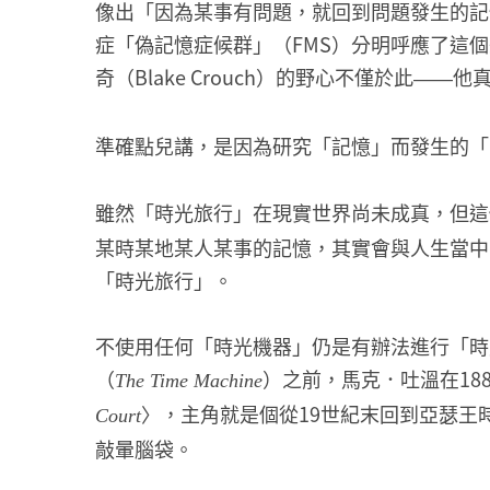
像出「因為某事有問題，就回到問題發生的記
症「偽記憶症候群」（FMS）分明呼應了這
奇（Blake Crouch）的野心不僅於此
他
——
準確點兒講，是因為研究「記憶」而發生的「
雖然「時光旅行」在現實世界尚未成真，但這
某時某地某人某事的記憶，其實會與人生當中
「時光旅行」。
不使用任何「時光機器」仍是有辦法進行「時光旅
（
）之前，馬克．吐溫在18
The Time Machine
〉，主角就是個從19世紀末回到亞瑟王
Court
敲暈腦袋。