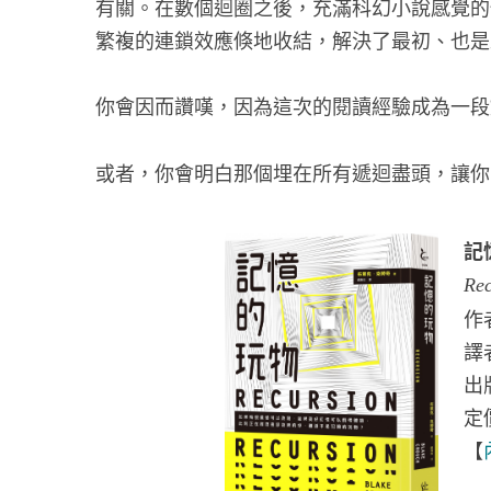
有關。在數個迴圈之後，充滿科幻小說感覺的
繁複的連鎖效應倏地收結，解決了最初、也是
你會因而讚嘆，因為這次的閱讀經驗成為一段
或者，你會明白那個埋在所有遞迴盡頭，讓你
記
Rec
作
譯
出
定
【