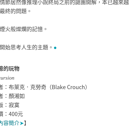
情節居然像推理小說終局之前的謎團開解，本已越來越
最終的問題。
煙火般燦爛的記憶。
開始思考人生的主題。
●
憶的玩物
ursion
者：布萊克．克勞奇（Blake Crouch）
者：顏湘如
版：寂寞
價：400元
內容簡介
➤
】