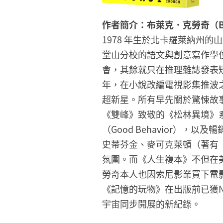
作者簡介：布萊克．克勞奇（Blak
1978 年生於北卡羅萊納州的
堂山分校的語文與創意寫作學位
會，其餘就只在推理雜誌發表短
年，在小說改編電視影集推波
超新星。所有早先關於驚悚故
《雙峰》致敬的《松林異境》
（Good Behavior），
史蒂芬金、麥可克萊頓（著有
氛圍。而《人生複本》不但在
勞奇本人也因索尼影業買下電
《記憶的玩物》在出版前已獲Ne
宇宙同步開展的新紀錄。