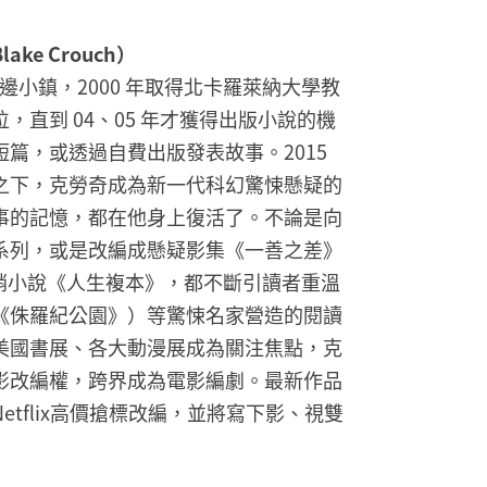
e Crouch）
山邊小鎮，2000 年取得北卡羅萊納大學教
，直到 04、05 年才獲得出版小說的機
篇，或透過自費出版發表故事。2015
之下，克勞奇成為新一代科幻驚悚懸疑的
事的記憶，都在他身上復活了。不論是向
系列，或是改編成懸疑影集《一善之差》
以及暢銷小說《人生複本》，都不斷引讀者重溫
《侏羅紀公園》）等驚悚名家營造的閱讀
美國書展、各大動漫展成為關注焦點，克
影改編權，跨界成為電影編劇。最新作品
tflix高價搶標改編，並將寫下影、視雙