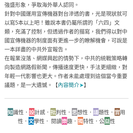
強盛形象，爭取海外華人認同。
針對中國運用宣傳機器對台滲透的書，光是現狀就可
以寫5本以上吧！雖說本書仍屬所謂的「六四」文
類，充滿了控制，但透過作者的描寫，我們得以對中
國宣傳機器的制度面有更進一步的瞭解機會，可說是
一本詳盡的中共外宣報告。
在報業沒落、網媒興起的情勢下，中共的統戰策略轉
向製造網路假新聞，傳播速度更快，手法更細緻，對
年輕一代影響也更大。作者未能處理到這個當今重要
議題，是一大遺憾。【
內容簡介
➤
】
知
識性．
設
計感．
批
判性．
思
想性．
議
題性．
實
用
性．
文
學性． 閱讀
樂
趣．
獨
特性．公
益
性