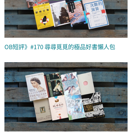
OB短評》#170 尋尋覓覓的極品好書懶人包