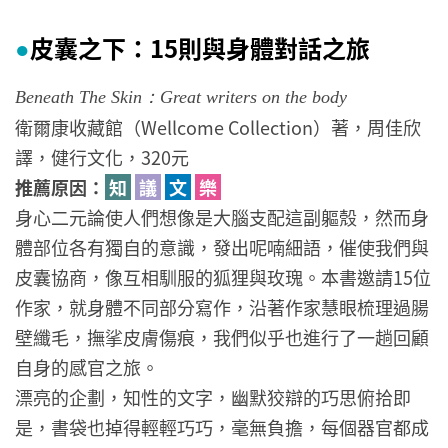
皮囊之下：15則與身體對話之旅
●
Beneath The Skin：Great writers on the body
衛爾康收藏館（Wellcome Collection）著，周佳欣
譯，健行文化，320元
推薦原因：
知
議
文
樂
身心二元論使人們想像是大腦支配這副軀殼，然而身
體部位各有獨自的意識，發出呢喃細語，催使我們與
皮囊協商，像互相馴服的狐狸與玫瑰。本書邀請15位
作家，就身體不同部分寫作，沿著作家慧眼梳理過腸
壁纖毛，撫挲皮膚傷痕，我們似乎也進行了一趟回顧
自身的感官之旅。
漂亮的企劃，知性的文字，幽默狡辯的巧思俯拾即
是，書袋也掉得輕輕巧巧，毫無負擔，每個器官都成