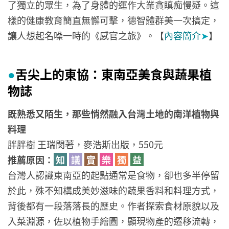
了獨立的眾生，為了身體的運作大業貪瞋痴慢疑。這
樣的健康教育簡直無懈可擊，德智體群美一次搞定，
讓人想起名噪一時的《感官之旅》。【
內容簡介
➤
】
舌尖上的東協：東南亞美食與蔬果植
●
物誌
既熟悉又陌生，那些悄然融入台灣土地的南洋植物與
料理
胖胖樹 王瑞閔著，麥浩斯出版，550元
推薦原因：
知
議
實
樂
獨
益
台灣人認識東南亞的起點通常是食物，卻也多半停留
於此，殊不知構成美妙滋味的蔬果香料和料理方式，
背後都有一段落落長的歷史。作者探索食材原貌以及
入菜淵源，佐以植物手繪圖，顯現物產的遷移流轉，