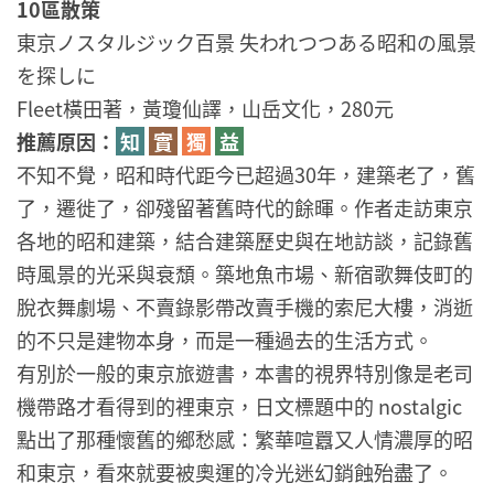
10區散策
東京ノスタルジック百景 失われつつある昭和の風景
を探しに
Fleet橫田著，黃瓊仙譯，山岳文化，280元
推薦原因：
知
實
獨
益
不知不覺，昭和時代距今已超過30年，建築老了，舊
了，遷徙了，卻殘留著舊時代的餘暉。作者走訪東京
各地的昭和建築，結合建築歷史與在地訪談，記錄舊
時風景的光采與衰頹。築地魚市場、新宿歌舞伎町的
脫衣舞劇場、不賣錄影帶改賣手機的索尼大樓，消逝
的不只是建物本身，而是一種過去的生活方式。
有別於一般的東京旅遊書，本書的視界特別像是老司
機帶路才看得到的裡東京，日文標題中的 nostalgic
點出了那種懷舊的鄉愁感：繁華喧囂又人情濃厚的昭
和東京，看來就要被奧運的冷光迷幻銷蝕殆盡了。