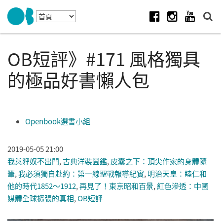
Skip to navigation
移至主內容
Facebook
Instagram
Youtube
OB短評》#171 風格獨具
的極品好書懶人包
Openbook選書小組
2019-05-05 21:00
我與貍奴不出門
,
古典洋裝圖鑑
,
皮囊之下：頂尖作家的身體隨
筆
,
我必須獨自赴約：第一線聖戰報導紀實
,
明治天皇：睦仁和
他的時代1852～1912
,
再見了！東京昭和百景
,
紅色滲透：中國
媒體全球擴張的真相
,
OB短評