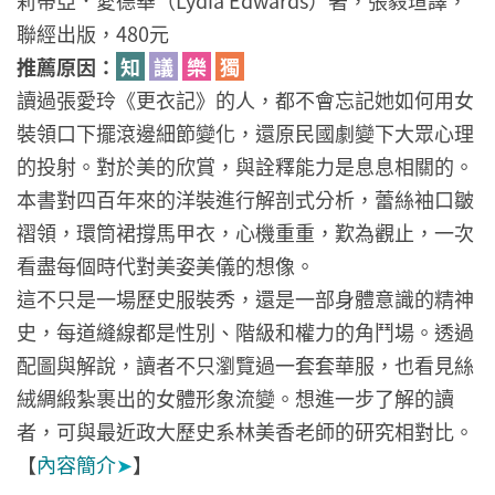
聯經出版，480元
推薦原因：
知
議
樂
獨
讀過張愛玲《更衣記》的人，都不會忘記她如何用女
裝領口下擺滾邊細節變化，還原民國劇變下大眾心理
的投射。對於美的欣賞，與詮釋能力是息息相關的。
本書對四百年來的洋裝進行解剖式分析，蕾絲袖口皺
褶領，環筒裙撐馬甲衣，心機重重，歎為觀止，一次
看盡每個時代對美姿美儀的想像。
這不只是一場歷史服裝秀，還是一部身體意識的精神
史，每道縫線都是性別、階級和權力的角鬥場。透過
配圖與解說，讀者不只瀏覽過一套套華服，也看見絲
絨綢緞紮裹出的女體形象流變。想進一步了解的讀
者，可與最近政大歷史系林美香老師的研究相對比。
【
內容簡介
➤
】