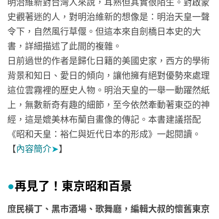
明治維新對台灣人來說，耳熟但其實很陌生。對啟蒙
史觀著迷的人，對明治維新的想像是：明治天皇一聲
令下，自然風行草偃。但這本來自劍橋日本史的大
書，詳細描述了此間的複雜。
日前過世的作者是歸化日籍的美國史家，西方的學術
背景和知日、愛日的傾向，讓他擁有絕對優勢來處理
這位雲霧裡的歷史人物。明治天皇的一舉一動躍然紙
上，無數新奇有趣的細節，至今依然牽動著東亞的神
經，這是媲美林布蘭自畫像的傳記。本書建議搭配
《昭和天皇：裕仁與近代日本的形成》一起閱讀。
【
內容簡介
➤
】
再見了！東京昭和百景
●
庶民橫丁、黑市酒場、歌舞廳，編輯大叔的懷舊東京