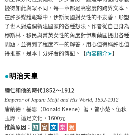
變得如此與眾不同，每一章都是高密度的跨界文本。
在許多媒體報導中，伊斯蘭國對女性的不友善，形塑
了世人對這個新建國家的各種想法。作者從自己身為
穆斯林、移民與菁英女性的角度對伊斯蘭國提出各種
問題，並得到了程度不一的解答，用心值得稱許也值
得推薦，是本十分好看的傳記。【
內容簡介
➤
】
明治天皇
●
睦仁和他的時代1852～1912
Emperor of Japan: Meiji and His World, 1852-1912
唐納德．基恩（Donald Keene）著，曾小楚、伍秋
玉譯，遠足文化，1600元
推薦原因：
知
實
文
樂
獨