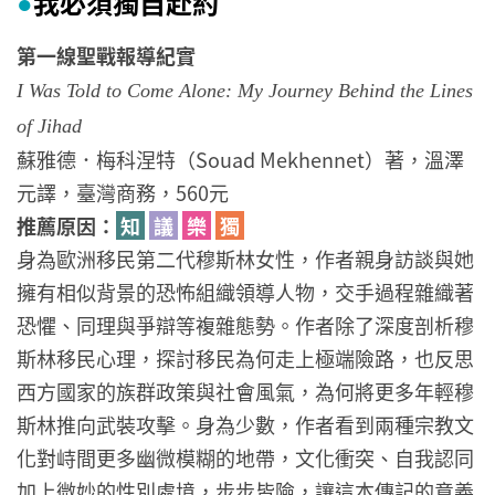
我必須獨自赴約
●
第一線聖戰報導紀實
I Was Told to Come Alone: My Journey Behind the Lines
of Jihad
蘇雅德．梅科涅特（Souad Mekhennet）著，溫澤
元譯，臺灣商務，560元
推薦原因：
知
議
樂
獨
身為歐洲移民第二代穆斯林女性，作者親身訪談與她
擁有相似背景的恐怖組織領導人物，交手過程雜織著
恐懼、同理與爭辯等複雜態勢。作者除了深度剖析穆
斯林移民心理，探討移民為何走上極端險路，也反思
西方國家的族群政策與社會風氣，為何將更多年輕穆
斯林推向武裝攻擊。身為少數，作者看到兩種宗教文
化對峙間更多幽微模糊的地帶，文化衝突、自我認同
加上微妙的性別處境，步步皆險，讓這本傳記的意義