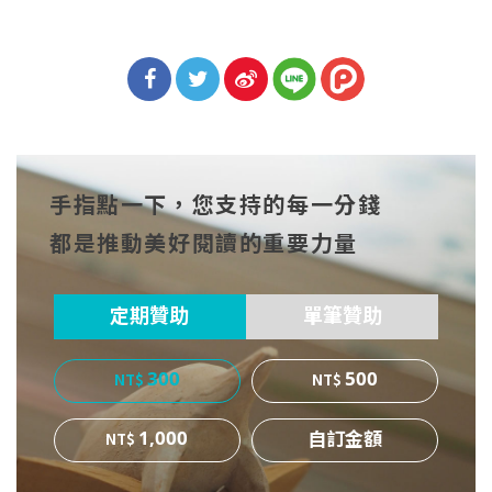
分享
分享
分享
到Fa
到T
到微
手指點一下，您支持的每一分錢
cebo
witt
博
都是推動美好閱讀的重要力量
ok
er
定期贊助
單筆贊助
300
500
1,000