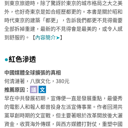
到東京旅遊時，除了驚訝於東京的城市格局之大之美
外，也好奇東京是如合經歷都更的。本書是關於昭和
時代東京的建築「都更」，告訴我們都更不見得需要
全部拆掉重建，最新的不見得會是最美的，或令人感
到舒服的。【
內容簡介
➤
】
紅色滲透
●
中國媒體全球擴張的真相
何清漣著，八旗文化，380元
推薦原因：
議
文
早在中共發展初期，宣傳便一直是發展重點，最優秀
的電影人和報人都曾投身左派宣傳事業。作者回溯共
黨草創時期的文宣戰，但主要著眼於改革開放後大灑
資金，收買海外傳媒，與西方媒體打對仗，重塑中國