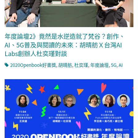
年度論壇2》竟然是水逆造就了梵谷？創作、
AI、5G普及與閱讀的未來：胡晴舫Ｘ台灣AI
Labs創辦人杜奕瑾對談
2020Openbook好書獎
,
胡晴舫
,
杜奕瑾
,
年度論壇
,
5G
,
AI