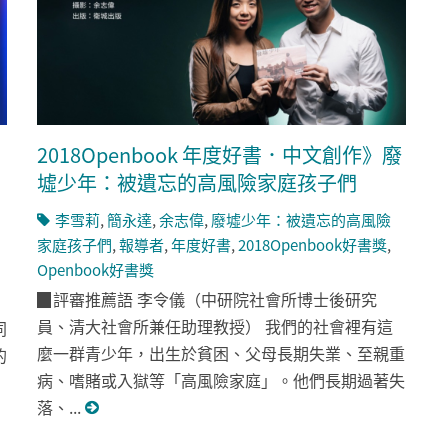
2018Openbook 年度好書．中文創作》廢
墟少年：被遺忘的高風險家庭孩子們
李雪莉
,
簡永達
,
余志偉
,
廢墟少年：被遺忘的高風險
家庭孩子們
,
報導者
,
年度好書
,
2018Openbook好書獎
,
Openbook好書獎
▉評審推薦語 李令儀（中研院社會所博士後研究
員、清大社會所兼任助理教授） 我們的社會裡有這
同
麼一群青少年，出生於貧困、父母長期失業、至親重
的
病、嗜賭或入獄等「高風險家庭」。他們長期過著失
落、...