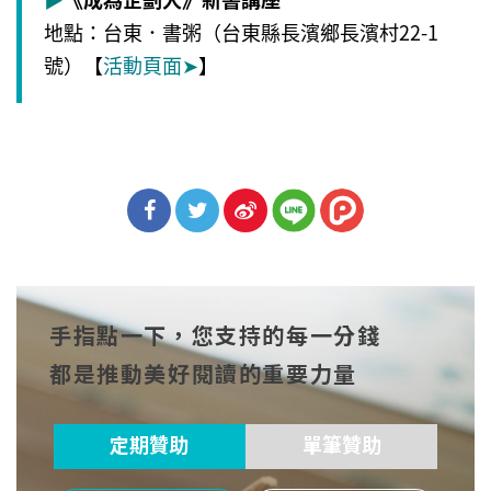
地點：台東．書粥（台東縣長濱鄉長濱村22-1
號）【
活動頁面
➤
】
分享
分享
分享
到Fa
到T
到微
手指點一下，您支持的每一分錢
cebo
witt
博
都是推動美好閱讀的重要力量
ok
er
定期贊助
單筆贊助