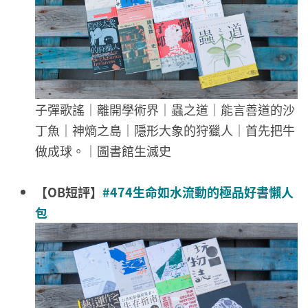
子彈歌謠｜離開學術界｜蟲之道｜能言善道的沙
丁魚｜神熵之島｜隱形大象的狩獵人｜首先把牛
做成球。｜圖書館生滅史
【OB短評】
#474生命如水流動的極品好書懶人
包