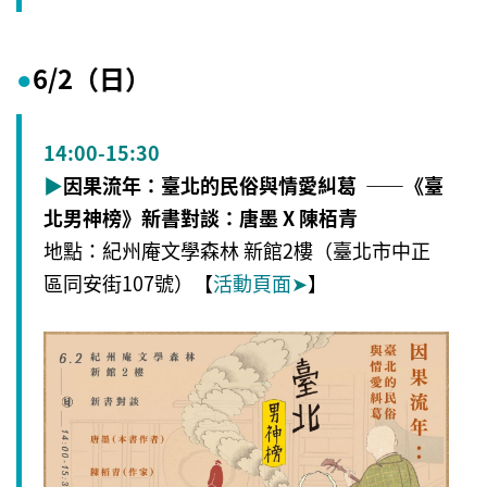
6/2（日）
●
14:00-15:30
▶
因果流年：臺北的民俗與情愛糾葛 ——《臺
北男神榜》新書對談：唐墨 X 陳栢青
地點：紀州庵文學森林 新館2樓（臺北市中正
區同安街107號）【
活動頁面
➤
】