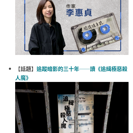
【話題】
追蹤暗影的三十年──讀《追緝極惡殺
人魔》