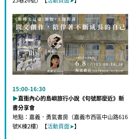
15:00-16:30
▶
直衝內心的島嶼旅行小說《句號那麼近》新
書分享會
地點：嘉義．勇氣書房（嘉義市西區中山路616
號K棟2樓）【
活動頁面
➤
】