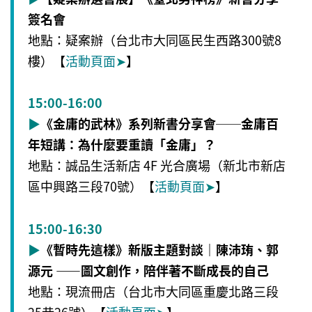
簽名會
地點：疑案辦（台北市大同區民生西路300號8
樓）【
活動頁面
➤
】
15:00-16:00
▶
《金庸的武林》系列新書分享會──金庸百
年短講：為什麼要重讀「金庸」？
地點：誠品生活新店 4F 光合廣場（新北市新店
區中興路三段70號）【
活動頁面
➤
】
15:00-16:30
▶
《暫時先這樣》新版主題對談｜陳沛珛、郭
源元 ——圖文創作，陪伴著不斷成長的自己
地點：現流冊店（台北市大同區重慶北路三段
25巷26號）【
活動頁面
➤
】