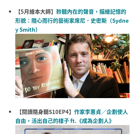
【5月繪本大師】
聆聽內在的聲音，描繪記憶的
形貌：隨心而行的藝術家席尼．史密斯（Sydne
y Smith）
【閱讀隨身聽S10EP4】
作家李惠貞／企劃使人
自由，活出自己的樣子 ft.《成為企劃人》