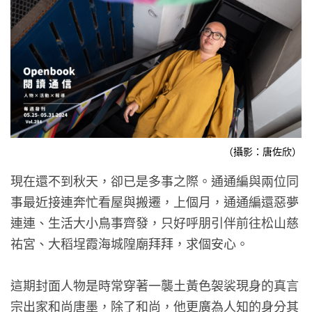
（攝影：唐佐欣）
現在還不到秋天，卻已是多事之際。通通編與兩位同
事最近接連奔忙看屋與搬遷，上個月，通通編還惡夢
連連、生活大小鳥事齊發，只好呼朋引伴前往松山慈
祐宮、大稻埕霞海城隍廟拜拜，求個安心。
這期封面人物是時常穿著一襲土黃色袈裟現身的真言
宗出家和尚唐墨，除了和尚，他更廣為人知的身分其