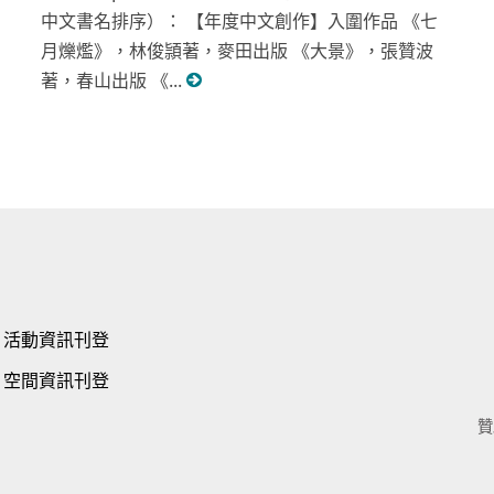
中文書名排序）： 【年度中文創作】入圍作品 《七
月爍爁》，林俊頴著，麥田出版 《大景》，張贊波
著，春山出版 《...
活動資訊刊登
空間資訊刊登
贊