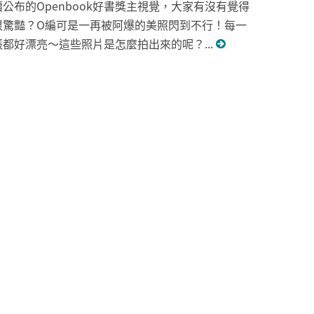
續公布的Openbook好書獎主視覺，大家有沒有覺得
很驚豔？O編可是一再被阿爆的美照閃到不行！每一
張都好漂亮～這些照片是怎麼拍出來的呢？...